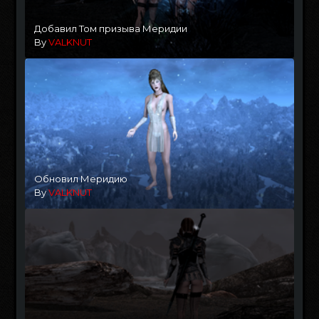
Добавил Том призыва Меридии
By
VALKNUT
Обновил Меридию
By
VALKNUT