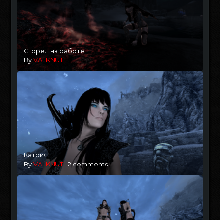
Сгорел на работе
By
VALKNUT
Катрия
By
VALKNUT
·
2 comments