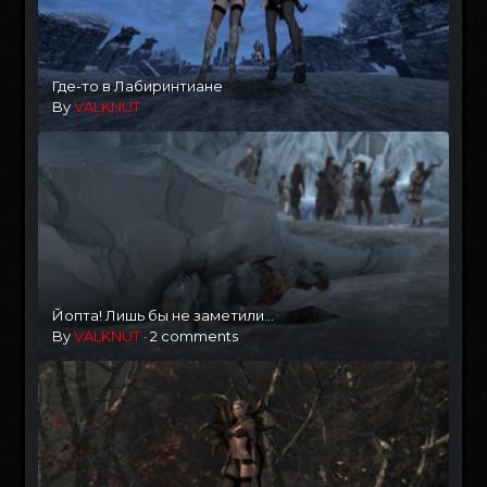
Где-то в Лабиринтиане
By
VALKNUT
Йопта! Лишь бы не заметили...
By
VALKNUT
·
2 comments