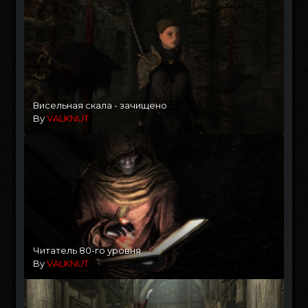
Висельная скала - зачищено
By
VALKNUT
Читатель 80-го уровня
By
VALKNUT