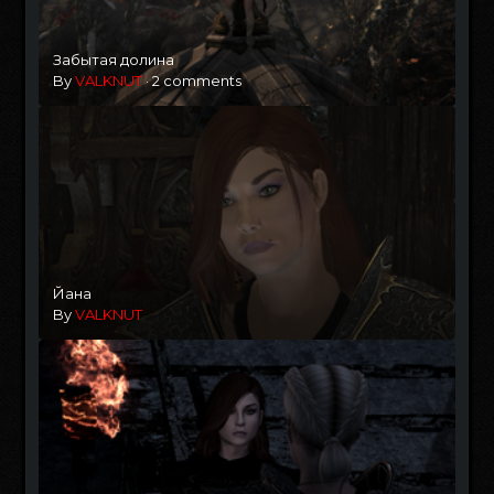
Забытая долина
By
VALKNUT
·
2 comments
Йана
By
VALKNUT