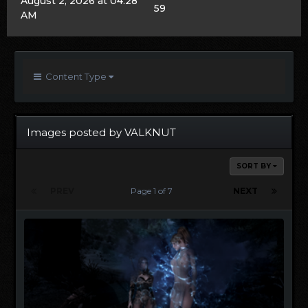
August 2, 2026 at 04:28
59
AM
Content Type
Images posted by VALKNUT
SORT BY
PREV
Page 1 of 7
NEXT