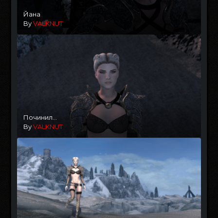
Йана
By
VALKNUT
Починил...
By
VALKNUT