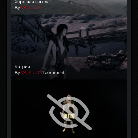
Хорошая погода
By
VALKNUT
Катрия
By
VALKNUT
·
1 comment
Внезапный псиджик
By
VALKNUT