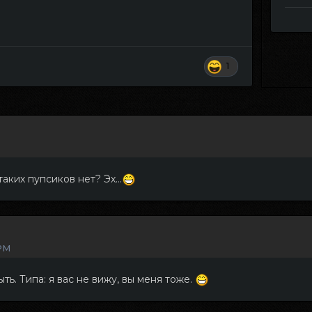
1
аких пупсиков нет? Эх...
 PM
ть. Типа: я вас не вижу, вы меня тоже.