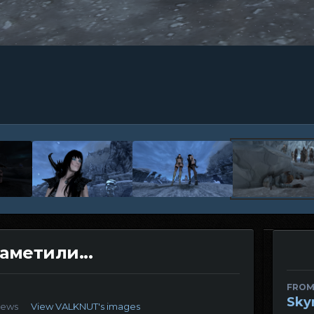
аметили...
FROM
Sky
iews
View VALKNUT's images