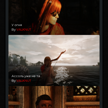
У огня
By
VALKNUT
Ассоль уже не та...
By
VALKNUT