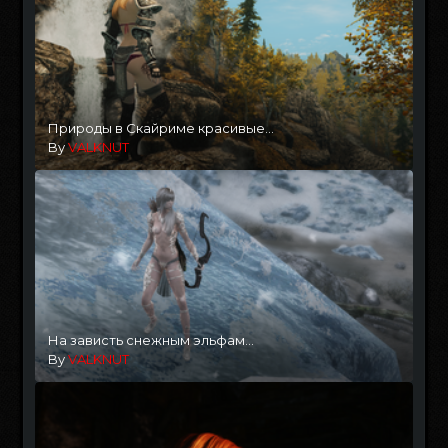
Природы в Скайриме красивые...
By
VALKNUT
На зависть снежным эльфам...
By
VALKNUT