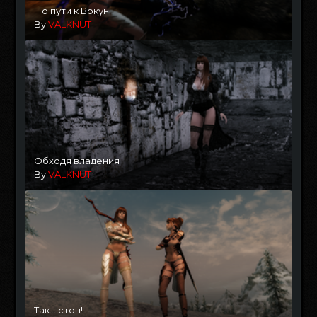
По пути к Вокун
By
VALKNUT
Обходя владения
By
VALKNUT
Так... стоп!