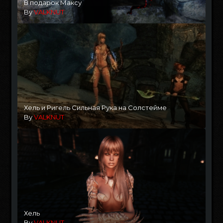
В подарок Максу
By
VALKNUT
Хель и Ригель Сильная Рука на Солстейме
By
VALKNUT
Хель
By
VALKNUT