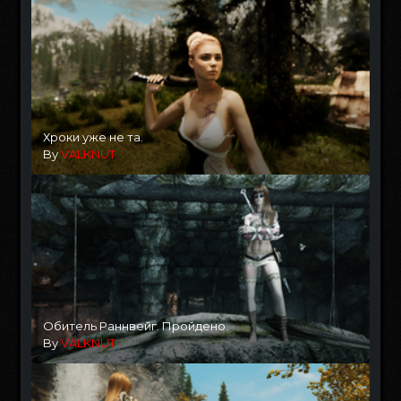
Хроки уже не та.
By
VALKNUT
Обитель Раннвейг. Пройдено.
By
VALKNUT