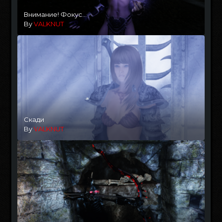
Внимание! Фокус...
By
VALKNUT
Скади
By
VALKNUT