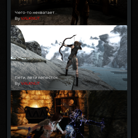
Чего-то нехватает...
By
VALKNUT
Лети, лети лепесток...
By
VALKNUT