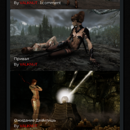
By
VALKNUT
·
1 comment
Привал
By
VALKNUT
Ожидание Девилишь
By
VALKNUT