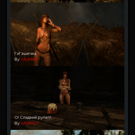
ГэГэшечка
By
VALKNUT
О! Сладкий рулет!
By
VALKNUT