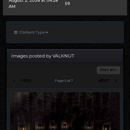
August 2, 2026 at 04:28
59
AM
Content Type
Images posted by VALKNUT
SORT BY
PREV
Page 5 of 7
NEXT