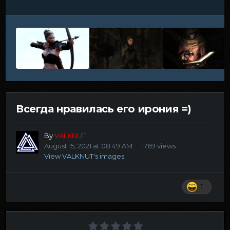
Всегда нравилась его ирония =)
By
VALKNUT
August 15, 2021 at 08:49 AM
1769 views
View VALKNUT's images
1