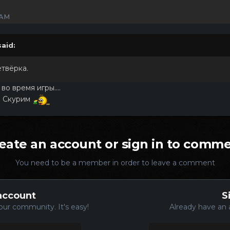
 AM
aid:
етвёрка.
во время игры....
ю Скурим
eate an account or sign in to comm
You need to be a member in order to leave a comment
account
S
our community. It's easy!
Already have an 