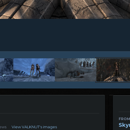
FROM
Sky
iews
View VALKNUT's images