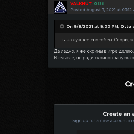
VALKNUT
136
Posted
August 7, 2021 at 03:12
On 8/6/2021 at 8:00 PM,
Otto
s
Ты на лучшее способен. Сорри, ч
Да ладно, я же скрины в игре делаю, 
В смысле, не ради скринов запуска
Cr
Create an 
Sign up for a new account in 