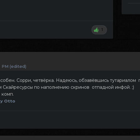
1
0 PM
(edited)
способен. Сорри, четвёрка. Надеюсь, обзавёвшись тутариалом
вём Скайресурсы по наполнению скринов отпадной инфой. ;)
 комп.
y Otto