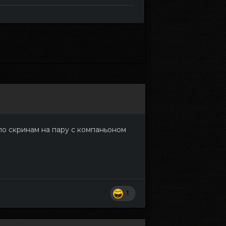
 по скринам на пару с компаньоном
1