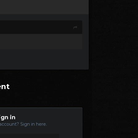
ent
ign in
account? Sign in here.