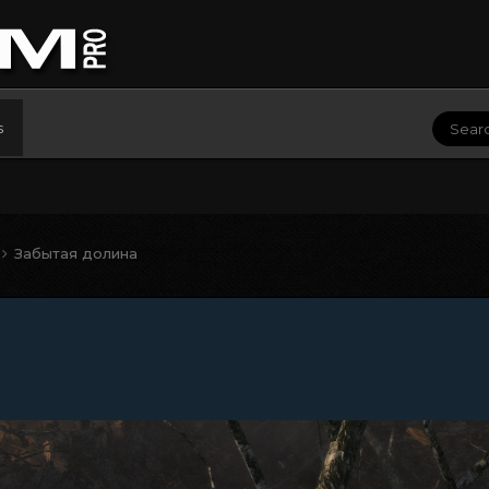
s
Забытая долина