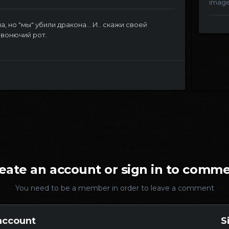
imag
но "мы" убили дракона... И.. скажи своей
 вонючий рот.
eate an account or sign in to comm
You need to be a member in order to leave a comment
account
S