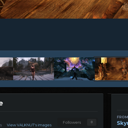
е
FROM
Sky
Followers
0
s
View VALKNUT's images