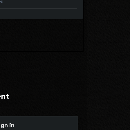
es
ent
ign in