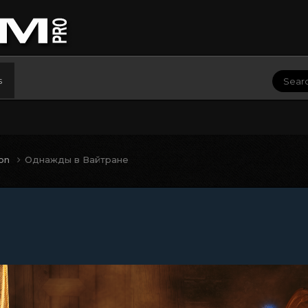
s
ion
Однажды в Вайтране