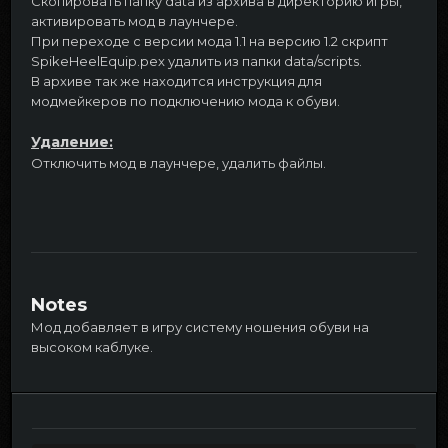
Скопировать папку data из архива в директорию игры,
активировать мод в лаунчере.
При переходе с версии мода 1.1 на версию 1.2 скрипт
SpikeHeelEquip.pex удалить из папки data/scripts.
В архиве так же находится инструкция для
модмейкеров по подключению мода к обуви.
Удаление:
Отключить мод в лаунчере, удалить файлы.
Notes
Мод добавляет в игру систему ношения обуви на
высоком каблуке.