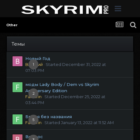
Other
Темы
Новый Год
Виталий
1
· Started
December 31, 2022 at
07:03 PM
моды Lady Body / Dem vs Skyrim
Anniversary Edition
2
Fanfarin
· Started
December 25, 2022 at
03:44 PM
Броня без названия
5
Fanfarin
· Started
January 13, 2022 at 11:52 AM
Вопрос
3