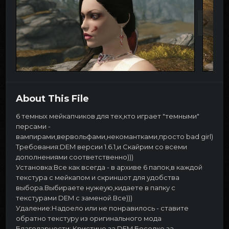
About This File
6 темных мейкапчиков для тех,кто играет "темными"
персами -
вампирами,вервольфами,некомантками,просто bad girl)
Требования:DEM версии 1.6.1,и Скайрим со всеми
дополнениями соответственно)))
Установка:Все как всегда - в архиве 6 папок,в каждой
текстура с мейкапом и скриншот для удобства
выбора.Выбираете нужеую,кидаете в папку с
текстурами DEM с заменой.Все)))
Удаление:Надоело или не понравилось - ставите
обратно текстуру из оригинального мода
Благодарности: Кристине за DEM,Беседке за