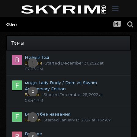
Other
Темы
Новый Год
Виталий
1
· Started
December 31, 2022 at
07:03 PM
моды Lady Body / Dem vs Skyrim
Anniversary Edition
2
Fanfarin
· Started
December 25, 2022 at
03:44 PM
Броня без названия
5
Fanfarin
· Started
January 13, 2022 at 11:52 AM
Вопрос
3