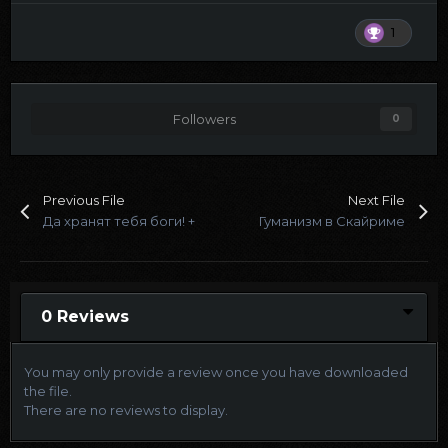
1
Followers
0
Previous File
Next File
Да хранят тебя боги! +
Гуманизм в Скайриме
0 Reviews
You may only provide a review once you have downloaded
the file.
There are no reviews to display.