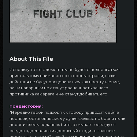
About This File
Используя этот элемент вы не будете подвергаться
пристальному вниманию со стороны стражи, ваши
действия не будут расцениваться как преступление,
ваши напарники не станут расценивать вашего
противника как врага и не станут добивать его.
Предыстория:
"Нередко герой подходя к к городу приводит себя в
порядок, остановившись у ручья смывает с брони пыль
дорог и следы недавних битв, отмывает одежду от
следов адреналина и довольный входит в главные
ворота. Но что это? какой то умник начинает вещать о