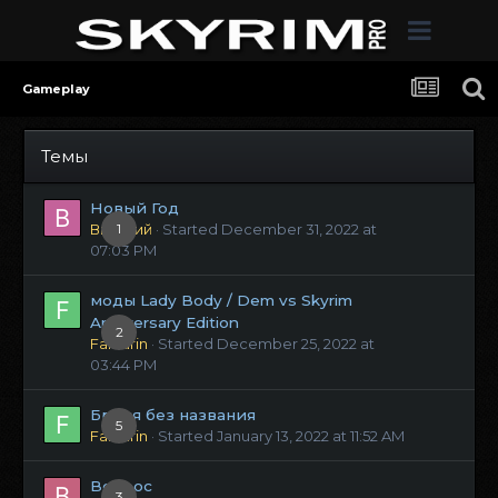
Gameplay
Темы
Новый Год
Виталий
1
· Started
December 31, 2022 at
07:03 PM
моды Lady Body / Dem vs Skyrim
Anniversary Edition
2
Fanfarin
· Started
December 25, 2022 at
03:44 PM
Броня без названия
5
Fanfarin
· Started
January 13, 2022 at 11:52 AM
Вопрос
3