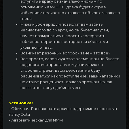
вступить в драку с изначально мирным по
отношению к вам НПС. драка будет скорее
избиением несчастно ставшего объектом вашего
гнева.
Низкий урон вряд ли позволит вам забить
несчастного до смерти, но он будет напуган,
начнет возмущаться и просить прекратить
избиение. вероятно постарается сбежать и
укрыться от вас.
Возникает резонный вопрос - зачем это все?
Все просто, используя этот элемент вы не будете
подвергаться пристальному вниманию со
стороны стражи, ваши действия не будут
расцениваться как преступление, ваши напарники
не станут расценивать вашего противника как
врага и не станут добивать его.
Установка:
- Обычная: Распаковать архив, содержимое сложить в
папку Data
- Автоматическая для NMM