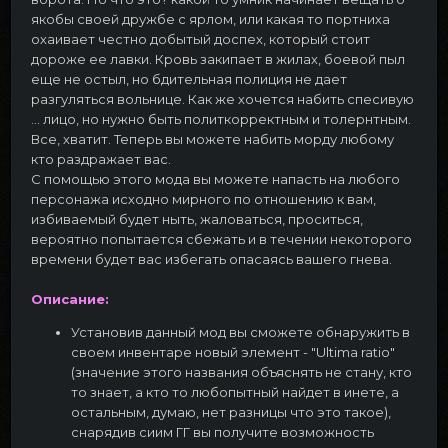
якобы своей дружбе с ярлом, или какая то портниха
охаивает честно добытый доспех, который стоит
дороже ее лавки. Кровь закипает в жилах, боевой пыл
еще не остыл, но бдительная полиция не дает
разгуляться вольнице. Как же хочется набить спесивую
... лицо, но нужно быть политкорректным и толернтным.
Все, хватит. Теперь вы можете набить морду любому
кто раздражает вас.
С помощью этого мода вы можете напасть на любого
персонажа исходно мирного по отношению к вам,
избиваемый будет ныть, жаловаться, проситься,
вероятно попытается сбежать и в течении некоторого
времени будет вас избегать опасаясь вашего гнева.
Описание:
Установив данный мод вы сможете обнаружить в
своем инвентаре новый элемент - "Ultima ratio"
(значение этого названия объяснять не стану, кто
то знает, а кто то любопытный найдет в инете, а
остальным, думаю, нет разницы что это такое),
снарядив сиим ГГ вы получите возможность