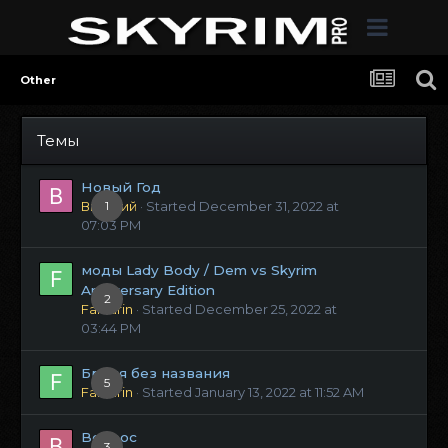
Other
Темы
Новый Год
Виталий
1
· Started
December 31, 2022 at
07:03 PM
моды Lady Body / Dem vs Skyrim
Anniversary Edition
2
Fanfarin
· Started
December 25, 2022 at
03:44 PM
Броня без названия
5
Fanfarin
· Started
January 13, 2022 at 11:52 AM
Вопрос
3