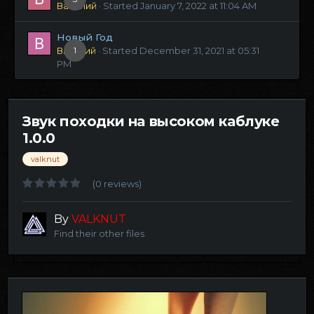
Василий
· Started
January 7, 2022 at 11:04 AM
Новый Год
Виталий
1
· Started
December 31, 2021 at 05:31
PM
Звук походки на высоком каблуке
1.0.0
valknut
(0 reviews)
By
VALKNUT
Find their other files