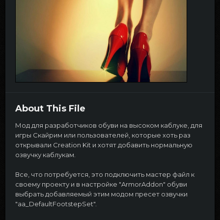
About This File
Мод для разработчиков обуви на высоком каблуке, для
игры Скайрим или пользователей, которые хоть раз
открывали Creation Kit и хотят добавить нормальную
озвучку каблукам.
Все, что потребуется, это подключить мастер файл к
своему проекту и в настройке "ArmorAddon" обуви
выбрать добавляемый этим модом пресет озвучки
"aa_DefaultFootstepSet".