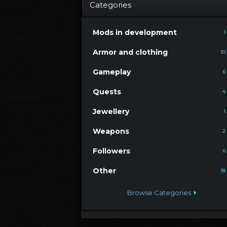
Categories
Mods in development
1
Armor and clothing
10
Gameplay
6
Quests
4
Jewellery
1
Weapons
2
Followers
6
Other
18
Browse Categories