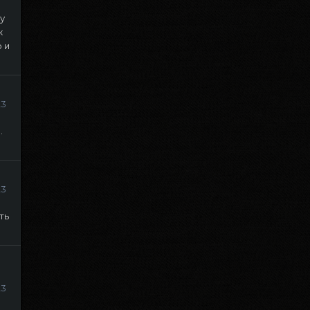
у
к
 и
23
.
23
ть
23