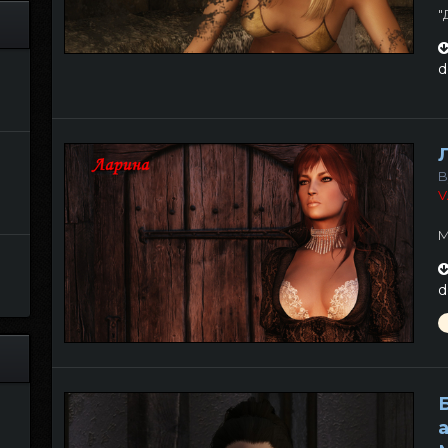
"
d
B
V
М
d