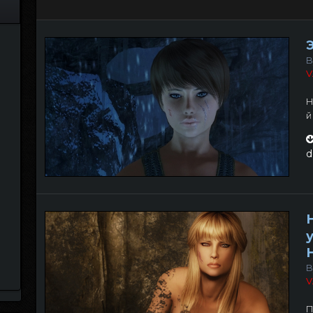
B
V
Н
й
d
B
V
П