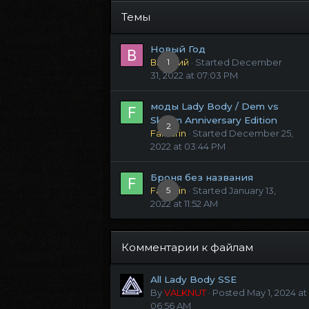
Темы
Новый Год
Виталий
1
· Started
December
31, 2022 at 07:03 PM
моды Lady Body / Dem vs
Skyrim Anniversary Edition
2
Fanfarin
· Started
December 25,
2022 at 03:44 PM
Броня без названия
Fanfarin
5
· Started
January 13,
2022 at 11:52 AM
Комментарии к файлам
All Lady Body SSE
By
VALKNUT
·
Posted
May 1, 2024 at
06:56 AM