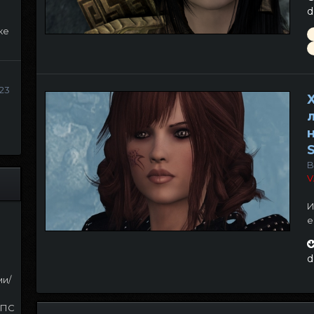
d
ке
23
B
V
И
е.
d
ми/
НПС