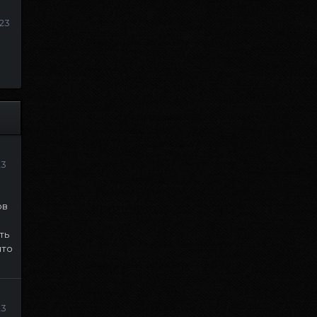
23
23
ов
ть
что
23