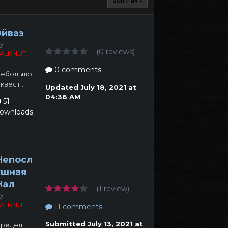
SORT BY
Эйваз
y
(0 reviews)
ALKNUT
0 comments
ебольшо
 квест...
Updated
July 18, 2021 at
04:36 AM
51
ownloads
Непосл
ушная
Нал
(1 review)
y
ALKNUT
11 comments
Submitted
July 13, 2021 at
редел.