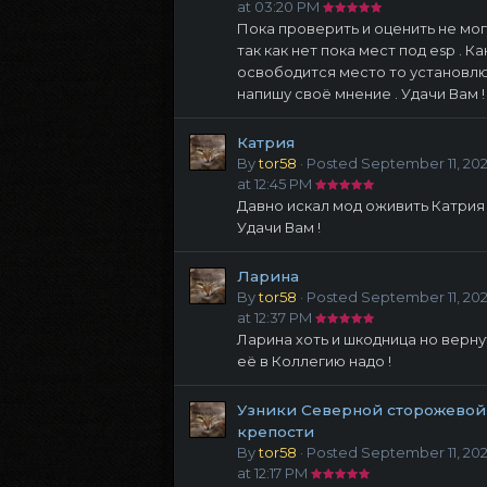
at 03:20 PM
Пока проверить и оценить не мог
так как нет пока мест под esp . Ка
освободится место то установлю
напишу своё мнение . Удачи Вам !
Катрия
By
tor58
·
Posted
September 11, 20
at 12:45 PM
Давно искал мод оживить Катрия 
Удачи Вам !
Ларина
By
tor58
·
Posted
September 11, 20
at 12:37 PM
Ларина хоть и шкодница но верну
её в Коллегию надо !
Узники Северной сторожевой
крепости
By
tor58
·
Posted
September 11, 20
at 12:17 PM