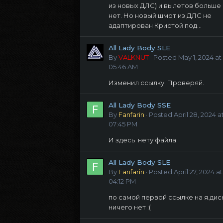
из новых ДЛС) и вылетов больше
нет. Но новый шмот из ДЛС не
адаптирован Кристой под...
All Lady Body SLE
By
VALKNUT
·
Posted
May 1, 2024 at
05:46 AM
Изменил ссылку. Проверяй.
All Lady Body SSE
By
Fanfarin
·
Posted
April 28, 2024 a
07:45 PM
И здесь нету файла
All Lady Body SLE
By
Fanfarin
·
Posted
April 27, 2024 at
04:12 PM
по самой первой ссылке на я.дис
ничего нет :(