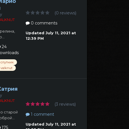
Марио
н
(0 reviews)
y
ALKNUT
0 comments
релина,
Updated
July 11, 2021 at
о...
12:39 PM
24
ownloads
спутник
valknut
Катрия
y
ALKNUT
(3 reviews)
о старой
1 comment
оброй...
Updated
July 11, 2021 at
175