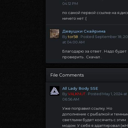
04:12 PM
по самой первой ссылке на я.дис
ничего нет :(
Девушки Скайрима
By
tor58
·
Posted
September 18, 20
at 04:00 AM
Благодарю за ответ . Надо будет
проверить . Скачал .
File Comments
All Lady Body SSE
By
VALKNUT
·
Posted
May 1, 2024 at
06:56 AM
Уже поправил ссылку. Но
дополнение с рыбалкой и темны
светлыми будет косячить с этим
модом. У себя я адаптировал (ж