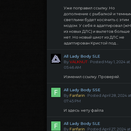
Уже поправил ссылку. Но
дополнение с рыбалкой и темны
светлыми будет косячить с этим
модом. У себя я адаптировал (ж
из новых ДЛС) и вылетов больше
нет. Но новый шмот из ДЛС не
адаптирован Кристой под...
All Lady Body SLE
By
VALKNUT
·
Posted
May 1, 2024 at
05:46 AM
Изменил ссылку. Проверяй.
All Lady Body SSE
By
Fanfarin
·
Posted
April 28, 2024 a
07:45 PM
И здесь нету файла
All Lady Body SLE
By
Fanfarin
·
Posted
April 27, 2024 at