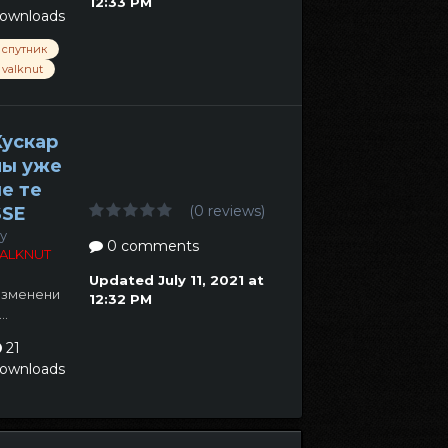
12:33 PM
ownloads
спутник
valknut
Хускар
лы уже
не те
(0 reviews)
SSE
y
0 comments
ALKNUT
Updated
July 11, 2021 at
зменени
12:32 PM
..
21
ownloads