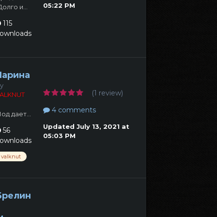
05:22 PM
Долго и...
115
ownloads
Ларина
y
(1 review)
ALKNUT
4 comments
од дает...
Updated
July 13, 2021 at
56
05:03 PM
ownloads
valknut
Брелин
а