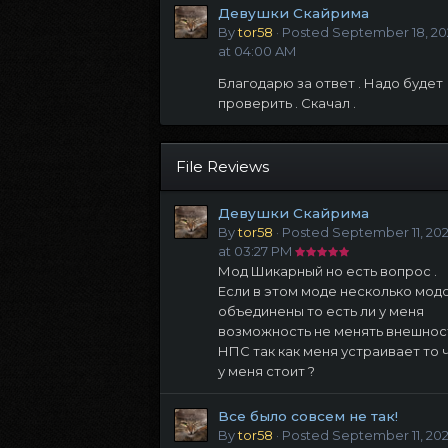
Девушки Скайрима
By
tor58
·
Posted
September 18, 20
at 04:00 AM
Благодарю за ответ . Надо будет
проверить . Скачал .
File Reviews
Девушки Скайрима
By
tor58
·
Posted
September 11, 20
at 03:27 PM
Мод Шикарный но есть вопрос .
Если в этом моде несколько мод
объединены то есть ли у меня
возможность не менять внешнос
НПС так как меня устраивает то 
у меня стоит ?
Все было совсем не так!
By
tor58
·
Posted
September 11, 20