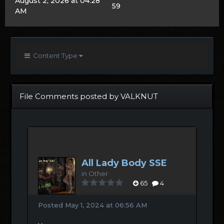
August 2, 2026 at 04:28
59
AM
Content Type
File Comments posted by VALKNUT
All Lady Body SSE
in
Other
65
4
Posted
May 1, 2024 at 06:56 AM