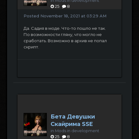
in
Mods in development
25
8
Posted
November 18, 2021 at 03:29 AM
Да. Садия в моде. Что-то пошло не так.
По возможности гляну, что могло не
сработать. Возможно в архив не попал
скрипт.
Бета Девушки
Скайрима SSE
in
Mods in development
25
8