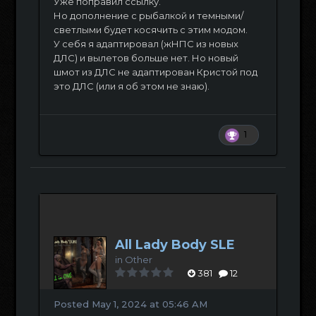
Уже поправил ссылку.
Но дополнение с рыбалкой и темными/
светлыми будет косячить с этим модом.
У себя я адаптировал (жНПС из новых
ДЛС) и вылетов больше нет. Но новый
шмот из ДЛС не адаптирован Кристой под
это ДЛС (или я об этом не знаю).
1
All Lady Body SLE
in
Other
381
12
Posted
May 1, 2024 at 05:46 AM