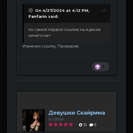
On 4/27/2024 at 4:12 PM,
Fanfarin
said:
по самой первой ссылке на я.диске
ничего нет
Изменил ссылку. Проверяй.
1
Девушки Скайрима
in
Other
31
5