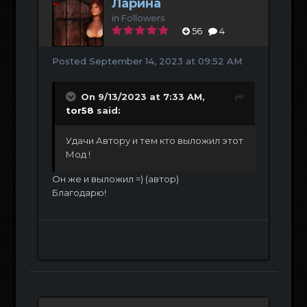
Ларина
in
Followers
56
4
Posted
September 14, 2023 at 09:52 AM
On 9/13/2023 at 7:33 AM,
tor58
said:
Удачи Автору и тем кто выложил этот
Мод !
Он же и выложил =) (автор)
Благодарю!