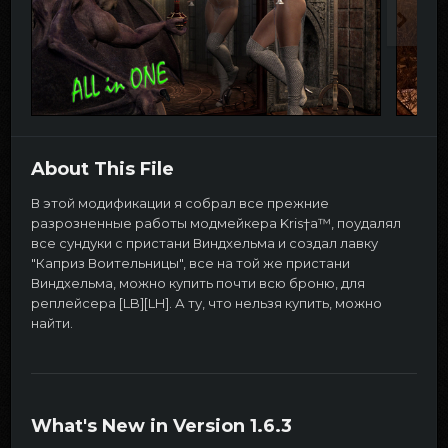
About This File
В этой модификации я собрал все прежние
разрозненные работы модмейкера Kris†a™, поудалял
все сундуки с пристани Виндхельма и создал лавку
"Каприз Воительницы", все на той же пристани
Виндхельма, можно купить почти всю броню, для
реплейсера [LB][LH]. А ту, что нельзя купить, можно
найти.
What's New in Version
1.6.3