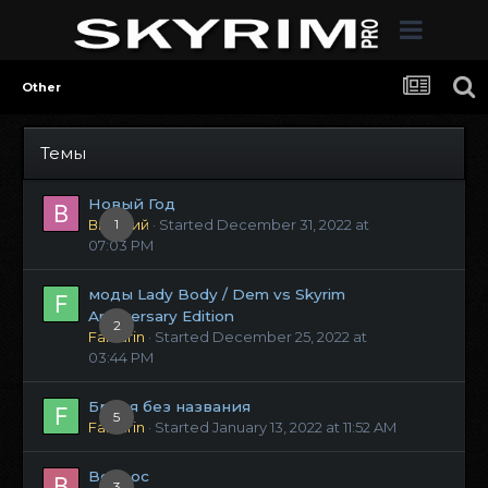
Other
Темы
Новый Год
Виталий
1
· Started
December 31, 2022 at
07:03 PM
моды Lady Body / Dem vs Skyrim
Anniversary Edition
2
Fanfarin
· Started
December 25, 2022 at
03:44 PM
Броня без названия
5
Fanfarin
· Started
January 13, 2022 at 11:52 AM
Вопрос
3