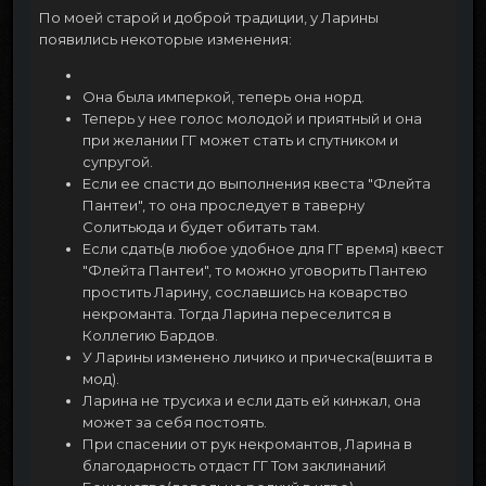
По моей старой и доброй традиции, у Ларины
появились некоторые изменения:
Она была имперкой, теперь она норд.
Теперь у нее голос молодой и приятный и она
при желании ГГ может стать и спутником и
супругой.
Если ее спасти до выполнения квеста "Флейта
Пантеи", то она проследует в таверну
Солитьюда и будет обитать там.
Если сдать(в любое удобное для ГГ время) квест
"Флейта Пантеи", то можно уговорить Пантею
простить Ларину, сославшись на коварство
некроманта. Тогда Ларина переселится в
Коллегию Бардов.
У Ларины изменено личико и прическа(вшита в
мод).
Ларина не трусиха и если дать ей кинжал, она
может за себя постоять.
При спасении от рук некромантов, Ларина в
благодарность отдаст ГГ Том заклинаний