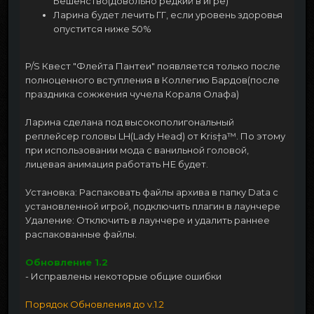
Бешенство(довольно редкий в игре)
Ларина будет лечить ГГ, если уровень здоровья
опустится ниже 50%
P/S Квест "Флейта Пантеи" появляется только после
полноценного вступления в Коллегию Бардов(после
праздника сожжения чучела Кораля Олафа)
Ларина сделана под высокополигональный
реплейсер головы LH(Lady Head) от Kris†a™. По этому
при использовании мода с ванильной головой,
лицевая анимация работать НЕ будет.
Установка: Распаковать файлы архива в папку Data с
установленной игрой, подключить плагин в лаунчере
Удаление: Отключить в лаунчере и удалить раннее
распакованные файлы.
Обновление 1.2
- Исправлены некоторые общие ошибки
Порядок Обновления до v.1.2