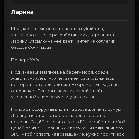
Ларина
Мод дает возможность спасти от убийства,
запланированного разработчиками, персонажа -
Ларину. Отсылку на нее дает Пантея из коллегии
бардов Солитьюда.
Пещера Хоба.
Под Инеевым маяком, на берегу моря, среди
живописных ледяных пейзажей, расположилась
пещера, в которой обитают Некроманты. Туда нас
отправляет Пантея в поисках своей флейты,
украденной у нее ее ученицей Лариной.
Попав в пещеру, мы видим на возвышении ту самую
Ларину в клетке, которая жалобно просит о
помощи. О да! Это то, что нужно ГГ - геройство любой
ценой, за жизнь невинных и прочие ништяки личного
ЭГО. Чтоб попасть на возвышение, нужно пройти всю