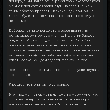
пещеру, вычищая ее от некромантов и скелетов.(хотя
можно и попытаться запрыгнуть на возвышение и
таким образом прервать насилие над Лариной, но
Ларина будет только мычать в ответ ГГ, по этому это
не наш метод)
Добравшись наконец до этого возвышения, мы
обнаруживаем мертвую ученицу Коллегии Бардов,
над которой уже колдуют некроманты. С особым
цинизмом уничтожив этих злодеев, мы забираем
флейту из сундука и получив новую порцию негатива и
разочарования(от разработчиков), что не смогли
спасти девчонку, идем сдавать флейту Пантее.
Все, квест закончен. Пикантное послевкусие неудачи.
Поздравляю...
Я решил, что меня так не устраивает.
Этот мод меняет сюжет в лучшую, по моему мнению,
сторону. Теперь мы можем спасти Ларину и при
желании, восстановить ее в Коллегии Бардов.