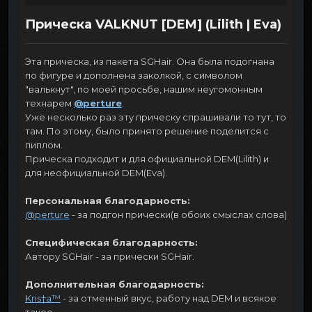
Прическа VALKNUT [DEM] (Lilith | Eva)
Эта прическа, из пакета SGHair. Она была подогнана
по фигуре и дополнена заколкой, с символом
"валькнут", по моей просьбе, нашим неугомонным
технарем
@perture
.
Уже несколько раз эту прическу спрашивали то тут, то
там. По этому, было принято решение поделится с
пиплом.
Прическа подходит и для официальной DEM(Lilith) и
для неофициальной DEM(Eva).
Персональная благодарность:
@perture
- за подгон прически(в обоих смыслах слова)
Специфическая благодарность:
Автору SGHair - за прически SGHair.
Дополнительная благодарность:
Kris†a™
- за отменный вкус, работу над DEM и всякое
такое.