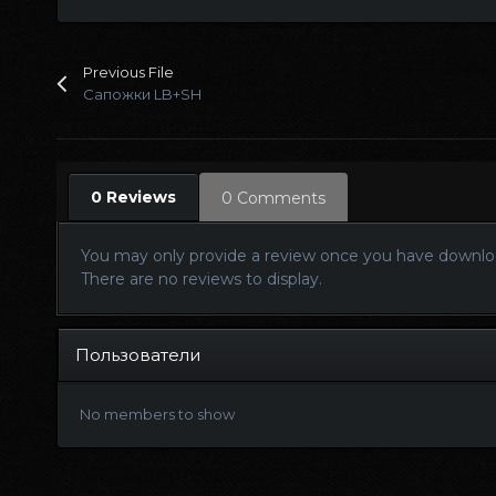
Previous File
Сапожки LB+SH
0 Reviews
0 Comments
You may only provide a review once you have downloa
There are no reviews to display.
Пользователи
No members to show