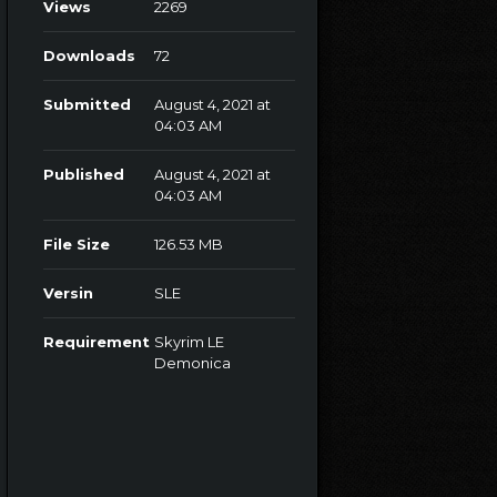
Views
2269
Downloads
72
Submitted
August 4, 2021 at
04:03 AM
Published
August 4, 2021 at
04:03 AM
File Size
126.53 MB
Versin
SLE
Requirement
Skyrim LE
Demonica