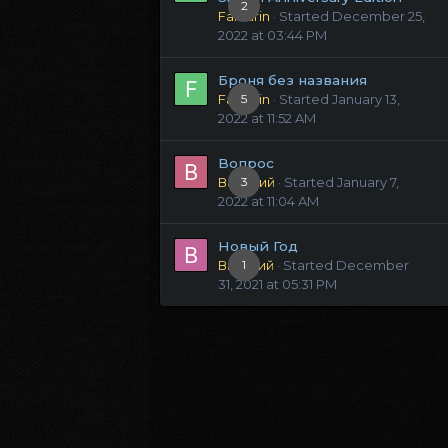
2
Fanfarin
· Started
December 25,
2022 at 03:44 PM
Броня без названия
Fanfarin
5
· Started
January 13,
2022 at 11:52 AM
Вопрос
Василий
3
· Started
January 7,
2022 at 11:04 AM
Новый Год
Виталий
1
· Started
December
31, 2021 at 05:31 PM