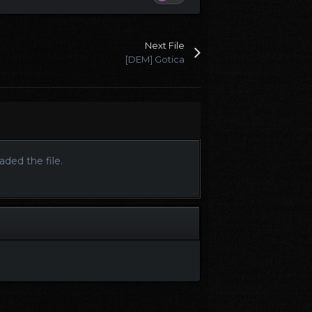
Next File
[DEM] Gotica
ded the file.