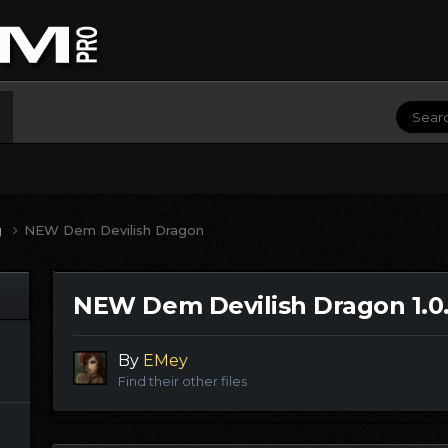
g
NEW Dem Devilish Dragon
NEW Dem Devilish Dragon 1.0
By
EMey
Find their other files