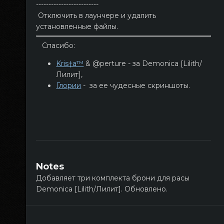
-------------------------
Отключить в лаунчере и удалить
установленные файлы.
Спасибо:
Kris†a™
& @perture - за Demonica [Lilith/
Лилит],
Глории
- за ее чудесные скриншоты.
Notes
Добавляет три комплекта брони для расы
Demonica [Lilith/Лилит]. Обновлено.