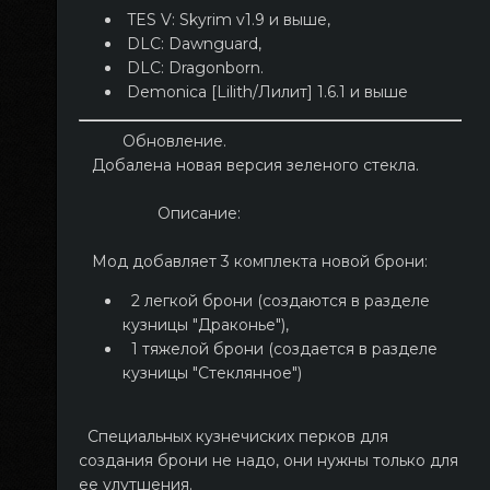
TES V: Skyrim v1.9 и выше,
DLC: Dawnguard,
DLC: Dragonborn.
Demonica [Lilith/Лилит] 1.6.1 и выше
Обновление.
Добалена новая версия зеленого стекла.
Описание:
Мод добавляет 3 комплекта новой брони:
2 легкой брони (создаются в разделе
кузницы "Драконье"),
1 тяжелой брони (создается в разделе
кузницы "Стеклянное")
Специальных кузнечиских перков для
создания брони не надо, они нужны только для
ее улутшения.