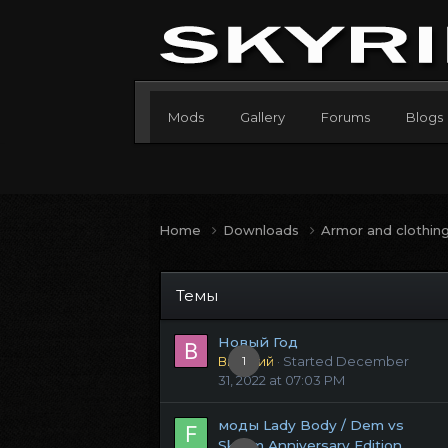
Mods
Gallery
Forums
Blogs
Home
Downloads
Armor and clothin
Темы
Новый Год
Виталий
1
· Started
December
31, 2022 at 07:03 PM
моды Lady Body / Dem vs
Skyrim Anniversary Edition