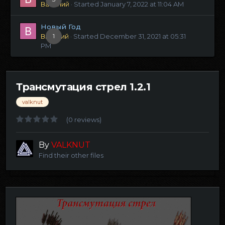
Василий
· Started
January 7, 2022 at 11:04 AM
Новый Год
Виталий
1
· Started
December 31, 2021 at 05:31
PM
Трансмутация стрел 1.2.1
valknut
(0 reviews)
By
VALKNUT
Find their other files