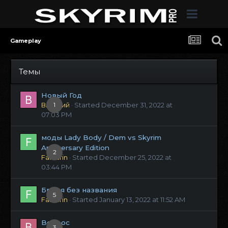
Gameplay
Темы
Новый Год
Виталий
1
· Started
December 31, 2022 at
07:03 PM
моды Lady Body / Dem vs Skyrim
Anniversary Edition
2
Fanfarin
· Started
December 25, 2022 at
03:44 PM
Броня без названия
5
Fanfarin
· Started
January 13, 2022 at 11:52 AM
Вопрос
3