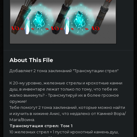
About This File
Добавляет 2 тома заклинаний "Трансмутации стрел"
К 20-му уровню, железные стрелы и крохотные камни
душ, в инвентаре лежат только по тому, что тебе их
жалко выкинуть? - Трансмутируй их в более грозное
оружие!
Тебе помогут 2 тома заклинаний, которые можно найти
и изучить в хижине Анис, что недалеко от Камней Вора/
Мага/Воина.
Трансмутация стрел: Том 1
10 железных стрел + 1 пустой крохотный камень душ,