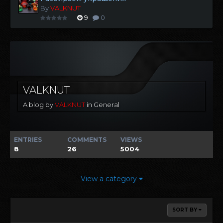
By
VALKNUT
9
0
VALKNUT
A blog by
VALKNUT
in
General
ENTRIES
COMMENTS
VIEWS
8
26
5004
View a category
SORT BY