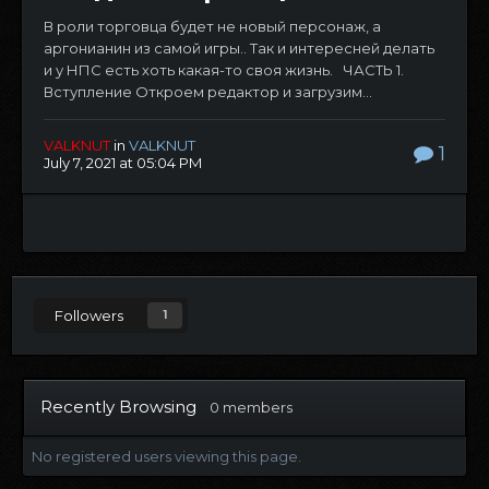
В роли торговца будет не новый персонаж, а
аргонианин из самой игры.. Так и интересней делать
и у НПС есть хоть какая-то своя жизнь. ЧАСТЬ 1.
Вступление Откроем редактор и загрузим...
VALKNUT
in
VALKNUT
1
July 7, 2021 at 05:04 PM
Followers
1
Recently Browsing
0 members
No registered users viewing this page.