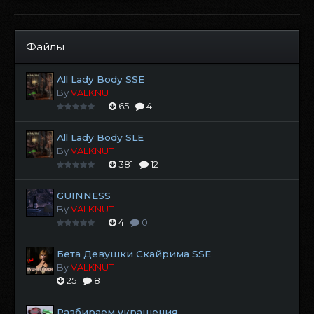
Файлы
All Lady Body SSE
By
VALKNUT
65
4
All Lady Body SLE
By
VALKNUT
381
12
GUINNESS
By
VALKNUT
4
0
Бета Девушки Скайрима SSE
By
VALKNUT
25
8
Разбираем украшения