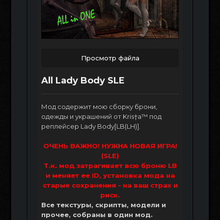
Просмотр файла
All Lady Body SLE
Мод содержит мою сборку брони,
одежды и украшений от Kris†a™ под
реплейсер Lady Body[LB(LH)].
ОЧЕНЬ ВАЖНО! НУЖНА НОВАЯ ИГРА!
(SLE)
Т.к. мод затрагивает всю броню LB
и меняет ее ID, установка мода на
старые сохранения - на ваш страх и
риск.
Все текстуры, скрипты, модели и
прочее, собраны в один мод.