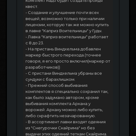
комплект надо будет создать пройдя
квест.
- Создание и улучшение почти всех
вещей, возможно только при наличии
лицензии, которую так же можно купить
в лавке "Каприз Воительницы" у Гуды.
- Лавка "Каприз воительницы" работает
с 8 до 23.
- На пристань Виндхельма добавлен
маркер быстрого перехода.(точнее
говоря, я его просто включил(маркер от
разработчиков))
- С пристани Виндхельма убраны все
сундуки с барахлишком.
- Прежний способ выбивания
комплектов я специально сохранил так,
как было задумано автором, кроме
выбивания комплекта Аркана у
ворожей. Аркану можно либо купить,
либо скрафтить незачарованную.
- В ассортимент лавки входят одеяния
из "Снегурочки Скайрима" но без
выдачи этих одеяний теткам Скайрима.