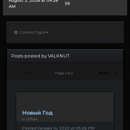
August 2, 2026 at 04:28
59
AM
Content Type
Posts posted by VALKNUT
PREV
Page 1 of 2
NEXT
Новый Год
in
Other
Posted
January 14, 2023 at 05:28 PM