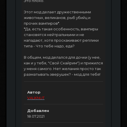
Это плохо.
Этот мод делает дружественными
животных, великанов, рыб убийц и
прочих вампиров*.
*Да, есть такая особенность, вампиры
становятся нейтральными и не
нападают, хотя проскакивают реплики
типа - Что тебе надо, еда?
В общем, мод делался для дочки (у нее,
как и у тебя, "Свой Скайрим") и прижился
у меня самого. Нет желания просто так
разматывать зверушек? - мод для тебя!
Автор
VALKNUT
Добавлен
18.07.2021