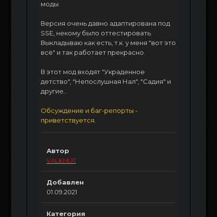
моды.
Версия очень давно адаптирована под
SSE, некому было оттестировать.
Выкладываю как есть, т.к. у меня "вот это
всё" и так работает прекрасно.
В этот мод входят "Украденное
детство", "Непослушная Нал", "Садия" и
другие...
Обсуждение и баг-репорты -
приветствуется.
Автор
VALKNUT
Добавлен
01.09.2021
Категория