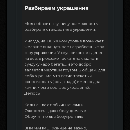
Разбираем украшения
Мод добавит в кузницу возможность
разбирать стандартные украшения.
Иногда, на 100500-ом уровне возникает
желание выкинуть все награбленные за
игру украшения. У скупщиков нет денег
на все, в рюкзаке таскать накладно, к
сундуку надо бегать... и это добро
валяется мертвым грузом. В общем, для
себя я решил, что легче таскать и
использовать (когда надо) именно драг-
камни, чем в составе украшений.
Делюсь....
Кольца - дают обычные камни
Ожерелья - дают безупречные
Обручи - по два безупречных
ВНИМАНИЕ! Кузнице не важно,