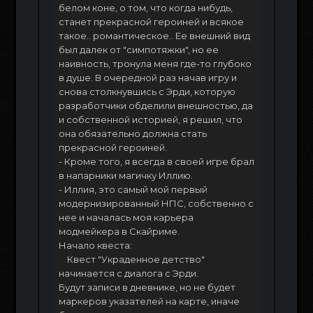
белом коне, о том, что когда нибудь,
станет прекрасной героиней и всякое
такое.. романтическое.. Ее внешний вид
был далек от "симпотяжки", но ее
наивность, тронула меня где-то глубоко
в душе. В очередной раз начав игру и
снова столкнувшись с Эрди, которую
разработчики обделили внешностью, да
и собственной историей, я решил, что
она обязательно должна стать
прекрасной героиней.
- Кроме того, я всегда в своей игре брал
в напарники магичку Иллию.
- Иллия, это самый мой первый
модернизированный НПС, собственно с
нее и началась моя карьера
модмейкера в Скайриме.
Начало квеста:
Квест "Украденное детство"
начинается с диалога с Эрди.
Будут записи в дневнике, но не будет
маркеров указателей на карте, иначе