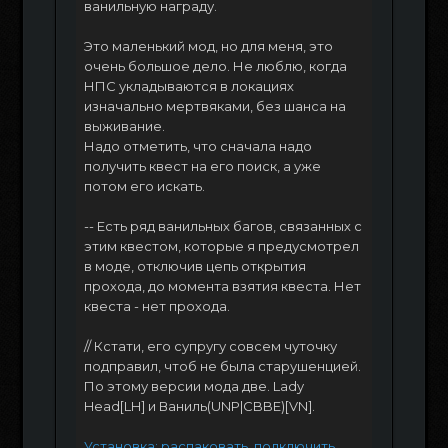
ванильную награду.
Это маленький мод, но для меня, это
очень большое дело. Не люблю, когда
НПС укладываются в локациях
изначально мертвяками, без шанса на
выживание.
Надо отметить, что сначала надо
получить квест на его поиск, а уже
потом его искать.
-- Есть ряд ванильных багов, связанных с
этим квестом, которые я предусмотрел
в моде, отключив цепь открытия
прохода, до момента взятия квеста. Нет
квеста - нет прохода.
// Кстати, его супругу совсем чуточку
подправил, чтоб не была старушенцией.
По этому версии мода две. Lady
Head[LH] и Ваниль(UNP|CBBE)[VN].
Установка: распаковать, подключить