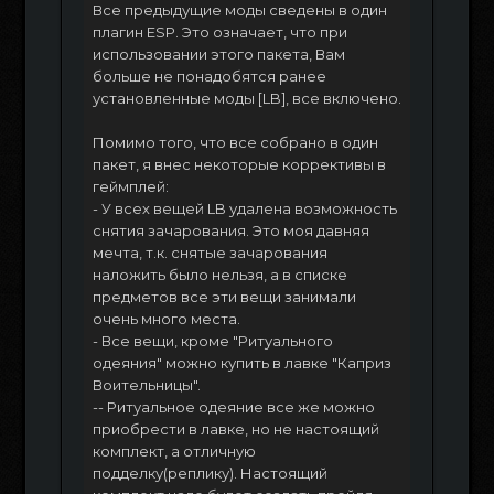
Все предыдущие моды сведены в один
плагин ESP. Это означает, что при
использовании этого пакета, Вам
больше не понадобятся ранее
установленные моды [LB], все включено.
Помимо того, что все собрано в один
пакет, я внес некоторые коррективы в
геймплей:
- У всех вещей LB удалена возможность
снятия зачарования. Это моя давняя
мечта, т.к. снятые зачарования
наложить было нельзя, а в списке
предметов все эти вещи занимали
очень много места.
- Все вещи, кроме "Ритуального
одеяния" можно купить в лавке "Каприз
Воительницы".
-- Ритуальное одеяние все же можно
приобрести в лавке, но не настоящий
комплект, а отличную
подделку(реплику). Настоящий