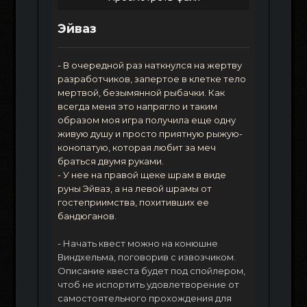
Эйваз
- В очередной раз наткнулся на жертву
разработчиков, запертое в клетке тело
мертвой, безымянной рыбачки. Как
всегда меня это напрягло и таким
образом моя игра получила еще одну
живую душу и просто приятную рыжую-
конопатую, которая любит за меч
браться двумя руками.
- У нее на правой щеке шрам в виде
руны Эйваз, а на левой шрамы от
гостеприимства, похитивших ее
бандюганов.
- Начать квест можно на конюшне
Виндхельма, поговорив с извозчиком.
Описание квеста будет под спойлером,
чтоб не испортить удовлетворение от
самостоятельного прохождения для