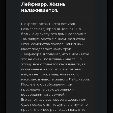
Лейфнарр. Жизнь
налаживается.
В окрестностях Рифта есть так
называемая "Деревня Лесная". По
большому счету, это дом и лесопилка.
Там живут Гроста с сыном Гралнахом.
Отец семейства пропал. Ванильный
квест предлагает найти труп
Лейфнарра, я подумал, что в моей игре
это не очень позитивный квест. По
этому, все останется как в ванили, за
исключением того, что протагонист
найдет не труп, а удерживаемого
насильно в неволе, живого Лейфнарра.
После его освобождения, он
проследует в свою деревню и
воссоединится с семьей.
Его супруга, в разговоре с довакином,
будет сожалеть, что думала о муже не
правильно и все равно даст какую-то