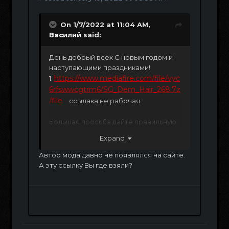
On 1/7/2022 at 11:04 AM,
Василий
said:
День добрый всех С новым годом и
наступающими праздниками!
https://www.mediafire.com/file/vyc
1.
6rfswwcgtrm6/SG_Dem_Hair_268.7z
/file
ссылака не рабочая
Большая просьба дайте правильную
ссылку на мод DEM SG HAIR 268.
Expand
Заранее огромное спасибо . Удачных
праздников и новогоднего Вам
Автор мода давно не появлялся на сайте.
настроения
А эту ссылку Вы где взяли?