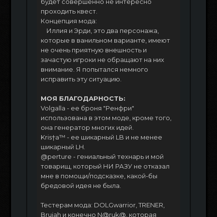
будет совершенно не интересно
проходить квест.
Концепция мода:
Иллия и Эрди, это два персонажа,
которые в ванильном варианте, имеют
не очень приятную внешность и
зачастую игроки не обращают на них
внимание. Я попытался немного
исправить эту ситуацию.
МОЯ БЛАГОДАРНОСТЬ:
Volgalla - ее броня "Ренфри"
использована в этом моде, кроме того,
она генератор многих идей.
Kris†a™ - ее шикарный LB и не менее
шикарный LH.
@perture - гениальный технарь и мой
товарищ, который НИ РАЗУ не отказал
мне в помощи/подсказке, какой-бы
бредовой идея не была.
Тестерам мода: DOLGwarrior, TRENER,
Brujah и конечно N@ruk@, которая